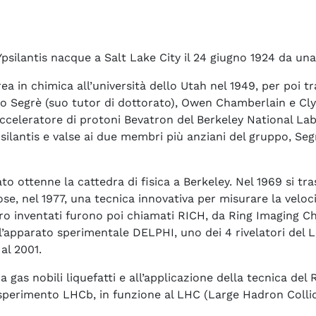
ilantis nacque a Salt Lake City il 24 giugno 1924 da una f
ea in chimica all’università dello Utah nel 1949, per poi tras
io Segrè (suo tutor di dottorato), Owen Chamberlain e Cly
cceleratore di protoni Bevatron del Berkeley National Labo
silantis e valse ai due membri più anziani del gruppo, Seg
to ottenne la cattedra di fisica a Berkeley. Nel 1969 si t
e, nel 1977, una tecnica innovativa per misurare la velocit
loro inventati furono poi chiamati RICH, da Ring Imaging 
ll’apparato sperimentale DELPHI, uno dei 4 rivelatori del L
al 2001.
 gas nobili liquefatti e all’applicazione della tecnica del
sperimento LHCb, in funzione al LHC (Large Hadron Collide