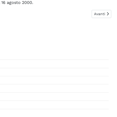
l 16 agosto 2000.
Articolo suc
Avanti