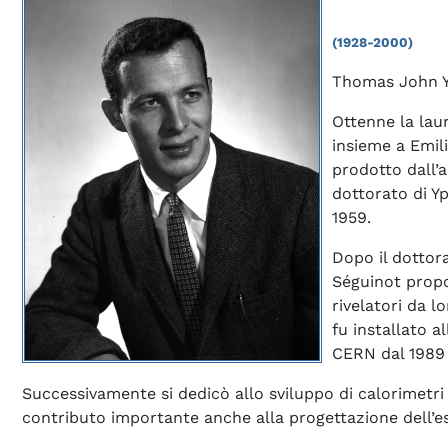
(1928-2000)
Thomas John Yps
Ottenne la laur
insieme a Emil
prodotto dall’a
dottorato di Yp
1959.
Dopo il dottora
Séguinot propos
rivelatori da 
fu installato a
CERN dal 1989 
Successivamente si dedicò allo sviluppo di calorimetri a
contributo importante anche alla progettazione dell’e