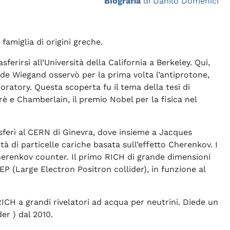
Biografia
di Danilo Domenici
amiglia di origini greche.
ferirsi all’Università della California a Berkeley. Qui,
de Wiegand osservò per la prima volta l’antiprotone,
ratory. Questa scoperta fu il tema della tesi di
rè e Chamberlain, il premio Nobel per la fisica nel
rasferì al CERN di Ginevra, dove insieme a Jacques
à di particelle cariche basata sull’effetto Cherenkov. I
Cherenkov counter. Il primo RICH di grande dimensioni
EP (Large Electron Positron collider), in funzione al
 RICH a grandi rivelatori ad acqua per neutrini. Diede un
r ) dal 2010.