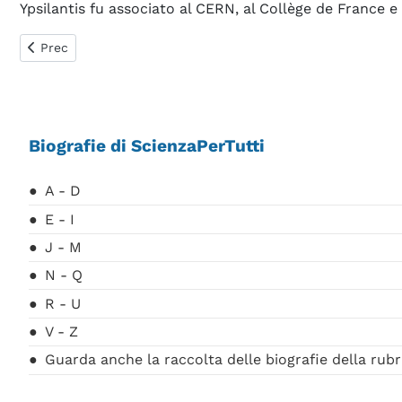
Ypsilantis fu associato al CERN, al Collège de France e 
Articolo precedente: Yang Chen-Ning
Prec
Biografie di ScienzaPerTutti
A - D
E - I
J - M
N - Q
R - U
V - Z
Guarda anche la raccolta delle biografie della rubr