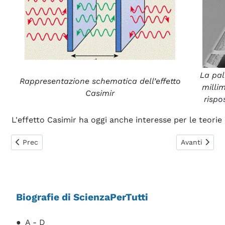
La pal
Rappresentazione schematica dell’effetto
millim
Casimir
rispo
L'effetto Casimir ha oggi anche interesse per le teorie
Articolo precedente: Cartesio Renato
Articolo suc
Prec
Avanti
Biografie di ScienzaPerTutti
A - D