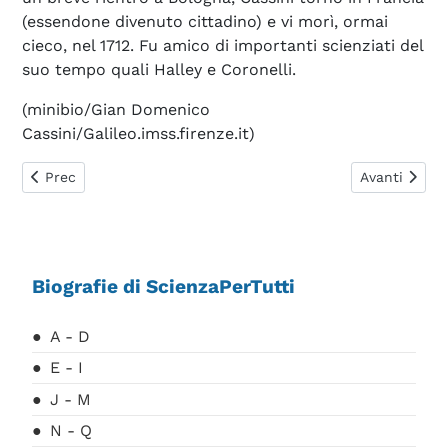
(essendone divenuto cittadino) e vi morì, ormai
cieco, nel 1712. Fu amico di importanti scienziati del
suo tempo quali Halley e Coronelli.
(minibio/Gian Domenico
Cassini/Galileo.imss.firenze.it)
Articolo precedente: Casimir Hendrick Bugt Gerard
Articolo succ
Prec
Avanti
Biografie di ScienzaPerTutti
A - D
E - I
J - M
N - Q