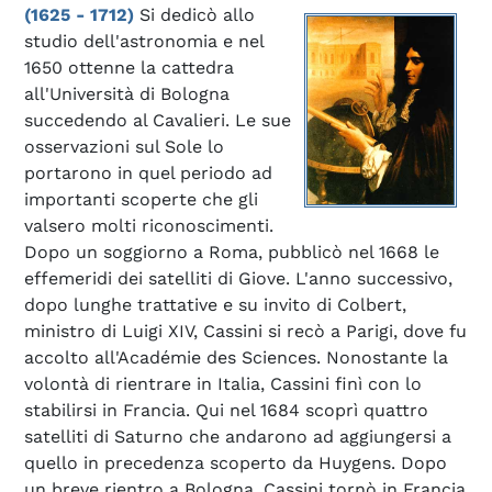
(1625 - 1712)
Si dedicò allo
studio dell'astronomia e nel
1650 ottenne la cattedra
all'Università di Bologna
succedendo al Cavalieri. Le sue
osservazioni sul Sole lo
portarono in quel periodo ad
importanti scoperte che gli
valsero molti riconoscimenti.
Dopo un soggiorno a Roma, pubblicò nel 1668 le
effemeridi dei satelliti di Giove. L'anno successivo,
dopo lunghe trattative e su invito di Colbert,
ministro di Luigi XIV, Cassini si recò a Parigi, dove fu
accolto all'Académie des Sciences. Nonostante la
volontà di rientrare in Italia, Cassini finì con lo
stabilirsi in Francia. Qui nel 1684 scoprì quattro
satelliti di Saturno che andarono ad aggiungersi a
quello in precedenza scoperto da Huygens. Dopo
un breve rientro a Bologna, Cassini tornò in Francia