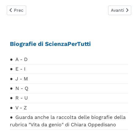
Articolo precedente: Archimede
Articolo succ
Prec
Avanti
Biografie di ScienzaPerTutti
A - D
E - I
J - M
N - Q
R - U
V - Z
Guarda anche la raccolta delle biografie della
rubrica "Vita da genio" di Chiara Oppedisano