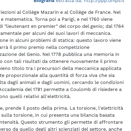
Biografia
estratta da: http://ppp.unipv.it
lezioni al Collège Mazarin e al Collège de France. Nel
e matematica. Torna poi a Parigi, e nel 1760 viene
i "lieutenant en premier" del corpo del genio; dal 1764
damentale per alcuni dei suoi lavori di meccanica.
one in alcuni problemi di statica: questo lavoro viene
varrà il primo premio nella competizione
anizzazione del Genio. Nel 1778 pubblica una memoria in
to con tali risultati da ottenere nuovamente il primo
ieno titolo tra i precursori della meccanica applicata
e proporzionale alla quantità di forza viva che sia
lta dagli animali e dagli uomini, cercando le condizioni
l'Accademia del 1781 permette a Coulomb di risiedere a
 quelli relativi all'elettricità.
, prende il posto della prima. La torsione, l'elettricità
ulla torsione, in cui presenta una bilancia basata
a intensità. Questo strumento gli permette di affrontare
so da quello degli altri scienziati del settore, anche