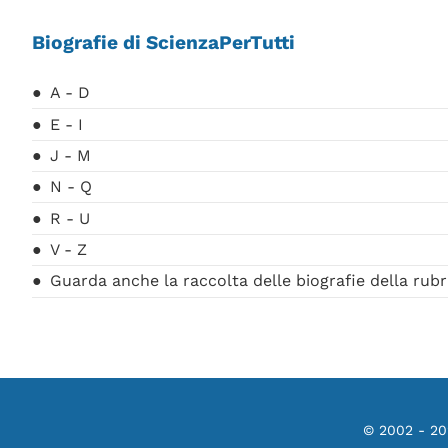
Biografie di ScienzaPerTutti
A - D
E - I
J - M
N - Q
R - U
V - Z
Guarda anche la raccolta delle biografie della rubr
© 2002 - 2