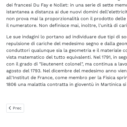
dei francesi Du Fay e Nollet: in una serie di sette me
istantanea a distanza ai due nuovi domini dell'elettri
non prova mai la proporzionalità con il prodotto delle c
il numeratore. Non definisce mai, inoltre, l'unità di car
Le sue indagini lo portano ad individuare due tipi di s
repulsione di cariche del medesimo segno e dalla geomet
conduttori qualunque sia la geometria e il materiale c
vista matematico del tutto equivalenti. Nel 1791, in s
con il grado di "lieutenent colonel", ma continua a lav
agosto del 1793. Nel dicembre del medesimo anno viene "
all'Institut de France, come membro per la Fisica sprim
1806 una malattia contratta in gioventù in Martinica si
Articolo precedente: Cornelius A. Tobias
Prec