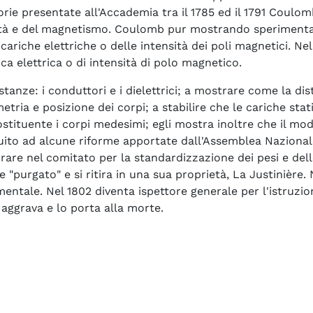
morie presentate all'Accademia tra il 1785 ed il 1791 Coul
cità e del magnetismo. Coulomb pur mostrando sperimental
ariche elettriche o delle intensità dei poli magnetici. Nel
ica elettrica o di intensità di polo magnetico.
ostanze: i conduttori e i dielettrici; a mostrare come la 
ria e posizione dei corpi; a stabilire che le cariche stati
ostituente i corpi medesimi; egli mostra inoltre che il mo
eguito ad alcune riforme apportate dall'Assemblea Nazional
orare nel comitato per la standardizzazione dei pesi e dell
purgato" e si ritira in una sua proprietà, La Justinière. 
entale. Nel 1802 diventa ispettore generale per l'istruzion
 aggrava e lo porta alla morte.