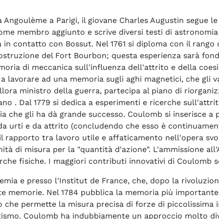
a Angoulème a Parigi, il giovane Charles Augustin segue le 
come membro aggiunto e scrive diversi testi di astronomia 
in contatto con Bossut. Nel 1761 si diploma con il rango d
di costruzione del Fort Bourbon; questa esperienza sarà fon
oria di meccanica sull'influenza dell'attrito e della coesi
a a lavorare ad una memoria sugli aghi magnetici, che gli 
l'allora ministro della guerra, partecipa al piano di riorg
o . Dal 1779 si dedica a esperimenti e ricerche sull'attri
a che gli ha dà grande successo. Coulomb si inserisce a p
 da urti e da attrito (concludendo che esso è continuament
il rapporto tra lavoro utile e affaticamento nell'opera svo
ità di misura per la "quantità d'azione". L'ammissione al
che fisiche. I maggiori contributi innovativi di Coulomb sono
emia e presso l'Institut de France, che, dopo la rivoluzione
te memorie. Nel 1784 pubblica la memoria più importante s
tallo che permette la misura precisa di forze di piccolissim
etismo. Coulomb ha indubbiamente un approccio molto diver