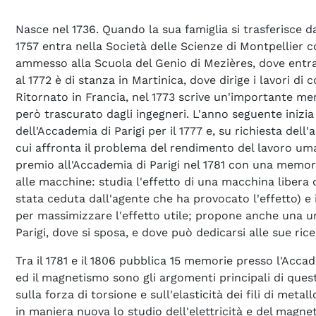
Nasce nel 1736. Quando la sua famiglia si trasferisce d
1757 entra nella Società delle Scienze di Montpellier 
ammesso alla Scuola del Genio di Mezières, dove entra 
al 1772 è di stanza in Martinica, dove dirige i lavori 
Ritornato in Francia, nel 1773 scrive un'importante mem
però trascurato dagli ingegneri. L'anno seguente inizi
dell'Accademia di Parigi per il 1777 e, su richiesta del
cui affronta il problema del rendimento del lavoro uman
premio all'Accademia di Parigi nel 1781 con una memori
alle macchine: studia l'effetto di una macchina libera
stata ceduta dall'agente che ha provocato l'effetto) e 
per massimizzare l'effetto utile; propone anche una un
Parigi, dove si sposa, e dove può dedicarsi alle sue ricer
Tra il 1781 e il 1806 pubblica 15 memorie presso l'Accad
ed il magnetismo sono gli argomenti principali di ques
sulla forza di torsione e sull'elasticità dei fili di me
in maniera nuova lo studio dell'elettricità e del magn