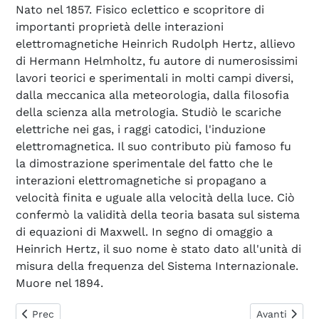
Nato nel 1857. Fisico eclettico e scopritore di
importanti proprietà delle interazioni
elettromagnetiche Heinrich Rudolph Hertz, allievo
di Hermann Helmholtz, fu autore di numerosissimi
lavori teorici e sperimentali in molti campi diversi,
dalla meccanica alla meteorologia, dalla filosofia
della scienza alla metrologia. Studiò le scariche
elettriche nei gas, i raggi catodici, l'induzione
elettromagnetica. Il suo contributo più famoso fu
la dimostrazione sperimentale del fatto che le
interazioni elettromagnetiche si propagano a
velocità finita e uguale alla velocità della luce. Ciò
confermò la validità della teoria basata sul sistema
di equazioni di Maxwell. In segno di omaggio a
Heinrich Hertz, il suo nome è stato dato all'unità di
misura della frequenza del Sistema Internazionale.
Muore nel 1894.
Articolo precedente: Herschel Friedrich Wilhelm
Articolo suc
Prec
Avanti