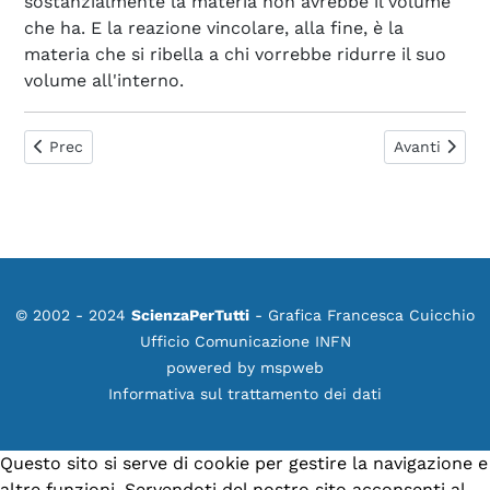
sostanzialmente la materia non avrebbe il volume
che ha. E la reazione vincolare, alla fine, è la
materia che si ribella a chi vorrebbe ridurre il suo
volume all'interno.
Articolo precedente: Quando ci inganniamo da soli.
Articolo succ
Prec
Avanti
© 2002 - 2024
ScienzaPerTutti
- Grafica Francesca Cuicchio
Ufficio Comunicazione INFN
powered by
mspweb
Informativa sul trattamento dei dati
Questo sito si serve di cookie per gestire la navigazione e
altre funzioni. Servendoti del nostro sito acconsenti al