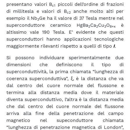
presentano valori B
piccoli dell’ordine di frazioni
c1
di millitesla e valori di B
anche molto alti per
c2
esempio il Nb
Ge ha il valore di 37 Tesla mentre nel
3
superconduttore ceramico HgBa
Ca
Cu
O
è
2
2
3
8+x
altissimo vale 190 Tesla. E’ evidente che questi
superconduttori hanno applicazioni tecnologiche
maggiormente rilevanti rispetto a quelli di tipo
I
.
Si possono individuare sperimentalmente due
dimensioni che definiscono il tipo di
superconduttività, la prima chiamata “lunghezza di
coerenza superconduttiva”, ξ, è la distanza che va
dal centro del cuore normale del flussone e
termina alla distanza media dove il materiale
diventa superconduttivo, l’altra è la distanza media
che dal centro del cuore normale del flussone
arriva alla fine della penetrazione del campo
magnetico nel supeconduttore chiamata
“lunghezza di penetrazione magnetica di London”,