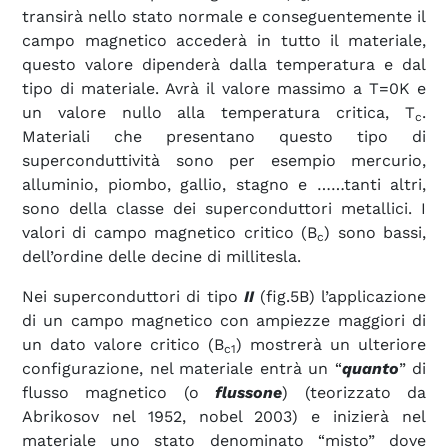
transirà nello stato normale e conseguentemente il
campo magnetico accederà in tutto il materiale,
questo valore dipenderà dalla temperatura e dal
tipo di materiale. Avrà il valore massimo a T=0K e
un valore nullo alla temperatura critica, T
.
c
Materiali che presentano questo tipo di
superconduttività sono per esempio mercurio,
alluminio, piombo, gallio, stagno e ……tanti altri,
sono della classe dei superconduttori metallici. I
valori di campo magnetico critico (B
) sono bassi,
c
dell’ordine delle decine di millitesla.
Nei superconduttori di tipo
II
(fig.5B) l’applicazione
di un campo magnetico con ampiezze maggiori di
un dato valore critico (B
) mostrerà un ulteriore
c1
configurazione, nel materiale entrà un “
quanto
” di
flusso magnetico (o
flussone
) (teorizzato da
Abrikosov nel 1952, nobel 2003) e inizierà nel
materiale uno stato denominato “misto” dove