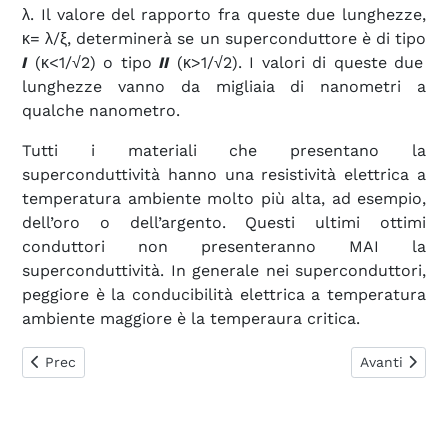
λ. Il valore del rapporto fra queste due lunghezze,
κ= λ/ξ, determinerà se un superconduttore è di tipo
I
(κ<1/√2) o tipo
II
(κ>1/√2). I valori di queste due
lunghezze vanno da migliaia di nanometri a
qualche nanometro.
Tutti i materiali che presentano la
superconduttività hanno una resistività elettrica a
temperatura ambiente molto più alta, ad esempio,
dell’oro o dell’argento. Questi ultimi ottimi
conduttori non presenteranno MAI la
superconduttività. In generale nei superconduttori,
peggiore è la conducibilità elettrica a temperatura
ambiente maggiore è la temperaura critica.
Articolo precedente: 3. Strutture chimiche dei Supercondutt
Articolo suc
Prec
Avanti