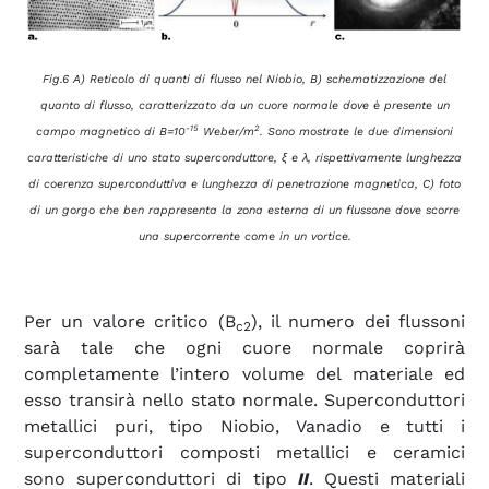
Fig.6 A) Reticolo di quanti di flusso nel Niobio, B) schematizzazione del
quanto di flusso, caratterizzato da un cuore normale dove è presente un
-15
2
campo magnetico di B=10
Weber/m
. Sono mostrate le due dimensioni
caratteristiche di uno stato superconduttore, ξ e λ, rispettivamente lunghezza
di coerenza superconduttiva e lunghezza di penetrazione magnetica, C) foto
di un gorgo che ben rappresenta la zona esterna di un flussone dove scorre
una supercorrente come in un vortice.
Per un valore critico (B
), il numero dei flussoni
c2
sarà tale che ogni cuore normale coprirà
completamente l’intero volume del materiale ed
esso transirà nello stato normale. Superconduttori
metallici puri, tipo Niobio, Vanadio e tutti i
superconduttori composti metallici e ceramici
sono superconduttori di tipo
II
. Questi materiali