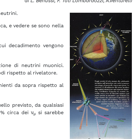
di
L. Benussi, F. Toti Lombardozzi, A.Venturelli
eutrini.
ca, e vedere se sono nella
l cui decadimento vengono
ione di neutrini muonici.
i rispetto al rivelatore.
ienti da sopra rispetto al
ello previsto, da qualsiasi
0% circa dei ν
si sarebbe
μ