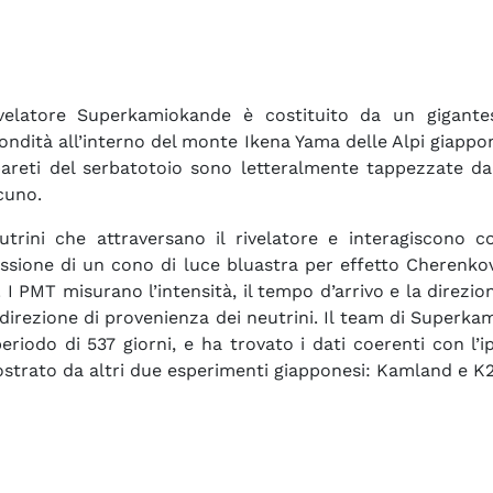
ivelatore Superkamiokande è costituito da un gigante
ondità all’interno del monte Ikena Yama delle Alpi giappo
areti del serbatotoio sono letteralmente tappezzate da 
cuno.
utrini che attraversano il rivelatore e interagiscono c
issione di un cono di luce bluastra per effetto Cherenkov
 I PMT misurano l’intensità, il tempo d’arrivo e la direzio
 direzione di provenienza dei neutrini. Il team di Superka
eriodo di 537 giorni, e ha trovato i dati coerenti con l’ip
strato da altri due esperimenti giapponesi: Kamland e K2