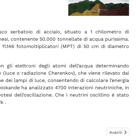
sco serbatoio di acciaio, situato a 1 chilometro di
nesi, contenente 50.000 tonnellate di acqua purissima.
11.146 fotomoltiplicatori (MPT) di 50 cm di diametro
on gli elettroni degli atomi dell’acqua determinando
 (luce o radiazione Cherenkov), che viene rilevato dai
ne dei lampi di luce, consentendo di calcolare l’energia
miokande ha analizzato 4700 interazioni neutriniche, in
otesi dell’oscillazione. Che i neutrini oscillino é stato
k .
Articolo suc
Avanti