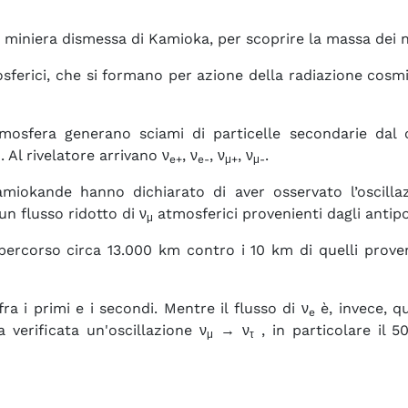
 miniera dismessa di Kamioka, per scoprire la massa dei n
sferici, che si formano per azione della radiazione cosmi
tmosfera generano sciami di particelle secondarie da
). Al rivelatore arrivano ν
, ν
, ν
, ν
.
e+
e-
μ+
μ-
amiokande hanno dichiarato di aver osservato l’oscillaz
un flusso ridotto di ν
atmosferici provenienti dagli antipod
μ
 percorso circa 13.000 km contro i 10 km di quelli proven
a i primi e i secondi. Mentre il flusso di ν
è, invece, qu
e
a verificata un'oscillazione ν
→ ν
, in particolare il 5
μ
τ