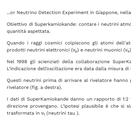
...or Neutrino Detection Experiment in Giappone, nella
Obiettivo di Superkamiokande: contare i neutrini atmo
quantità aspettata.
Quando i raggi cosmici colpiscono gli atomi dell'a
prodotti neutrini elettronici (ν
) e neutrini muonici (ν
μ
e
Nel 1998 gli scienziati della collaborazione SuperK
L’indicazione dell’oscillazione era data dalla misura di 
Questi neutrini prima di arrivare al rivelatore hanno
rivelatore (fig. a destra).
I dati di SuperKamiokande danno un rapporto di 1:2 fr
direzione provengano. L’ipotesi plausibile è che si si
trasformata in ν
(neutrini tau ).
τ