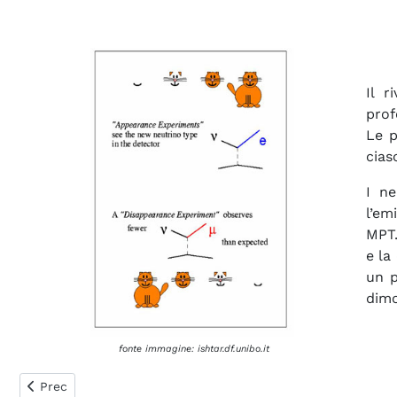
Il r
prof
Le p
cias
I ne
l’em
MPT.
e la
un p
dimo
fonte immagine: ishtar.df.unibo.it
Articolo precedente: 6. In galleria, sotto il Gran Sasso
Prec