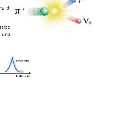
ra di
stico
e una