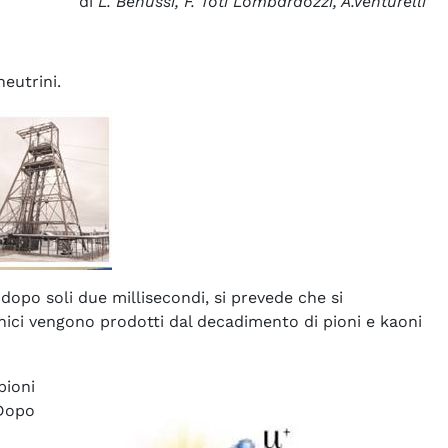
di
L. Benussi, F. Toti Lombardozzi, A.Venturelli
eutrini.
dopo soli due millisecondi, si prevede che si
onici vengono prodotti dal decadimento di pioni e kaoni
pioni
Dopo