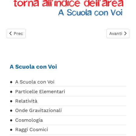
Articolo precedente: Onde Gravitazionali AScV
Articolo succ
Prec
Avanti
A Scuola con Voi
A Scuola con Voi
Particelle Elementari
Relatività
Onde Gravitazionali
Cosmologia
Raggi Cosmici