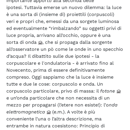
importante apporto alla seconda delle
ipotesi. Tuttavia emerse un nuovo dilemma: la luce
è una sorta di (insieme di) proiettili (corpuscoli)
veri e propri che, emessi da una sorgete luminosa
ed eventualmente “rimbalzando” su oggetti privi di
luce propria, arrivano all’occhio, oppure è una
sorta di onda
, che si propaga dalla sorgente
all’osservatore un pò come le onde in uno specchio
d’acqua? Il dibattito sulle due ipotesi - la
corpuscolare e l'ondulatoria - è arrivato fino al
Novecento, prima di essere definitivamente
compreso. Oggi sappiamo che la luce è insieme
tutte e due le cose: corpuscolo e onda. Un
corpuscolo particolare, privo di massa: il
fotone
e un’onda particolare che non necessita di un
mezzo per propagarsi (l’etere non esiste!): l’
onda
elettromagnetica
(e.m.). A volte è più
conveniente l’una o l’altra descrizione, ma
entrambe in natura coesistono: Principio di