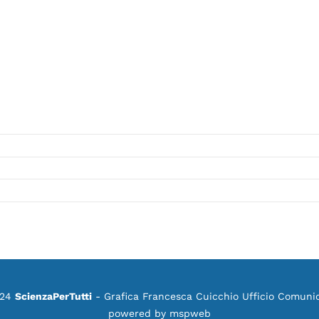
024
ScienzaPerTutti
- Grafica Francesca Cuicchio Ufficio Comuni
powered by
mspweb