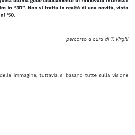
 Quest'ultima gode ciclicamente di rinnovato interesse
m in “3D”. Non si tratta in realtà di una novità, visto
ni ’50.
percorso a cura di
T. Virgili
elle immagine, tuttavia si basano tutte sulla visione