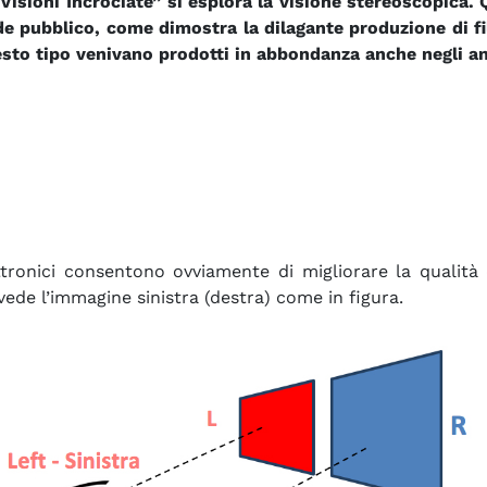
Visioni Incrociate” si esplora la visione stereoscopica.
de pubblico, come dimostra la dilagante produzione di fil
esto tipo venivano prodotti in abbondanza anche negli an
tronici consentono ovviamente di migliorare la qualità d
 vede l’immagine sinistra (destra) come in figura.