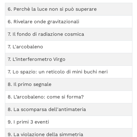
Titolo
6. Perchè la luce non si può superare
6. Rivelare onde gravitazionali
7. Il fondo di radiazione cosmica
7. L'arcobaleno
7. L’interferometro Virgo
7. Lo spazio: un reticolo di mini buchi neri
8. Il primo segnale
8. L’arcobaleno: come si forma?
8. La scomparsa dell'antimateria
9. I primi 3 eventi
9. La violazione della simmetria