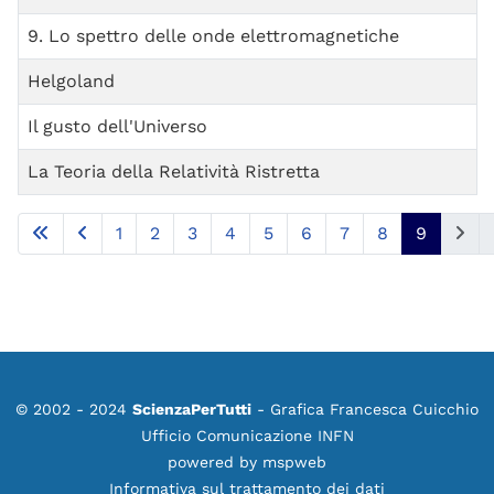
9. Lo spettro delle onde elettromagnetiche
Helgoland
Il gusto dell'Universo
La Teoria della Relatività Ristretta
1
2
3
4
5
6
7
8
9
Pagina 9 di 9
© 2002 - 2024
ScienzaPerTutti
- Grafica Francesca Cuicchio
Ufficio Comunicazione INFN
powered by
mspweb
Informativa sul trattamento dei dati