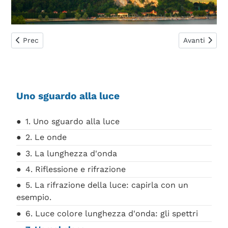
Articolo precedente: 6. Luce colore lunghezza d'onda: gli spe
Articolo suc
Prec
Avanti
Uno sguardo alla luce
1. Uno sguardo alla luce
2. Le onde
3. La lunghezza d'onda
4. Riflessione e rifrazione
5. La rifrazione della luce: capirla con un
esempio.
6. Luce colore lunghezza d'onda: gli spettri