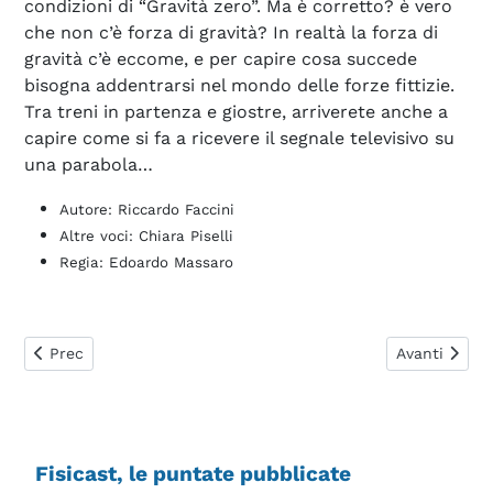
condizioni di “Gravità zero”. Ma è corretto? è vero
che non c’è forza di gravità? In realtà la forza di
gravità c’è eccome, e per capire cosa succede
bisogna addentrarsi nel mondo delle forze fittizie.
Tra treni in partenza e giostre, arriverete anche a
capire come si fa a ricevere il segnale televisivo su
una parabola…
Autore: Riccardo Faccini
Altre voci: Chiara Piselli
Regia: Edoardo Massaro
Articolo precedente: Il gatto di Schrödinger
Articolo succ
Prec
Avanti
Fisicast, le puntate pubblicate