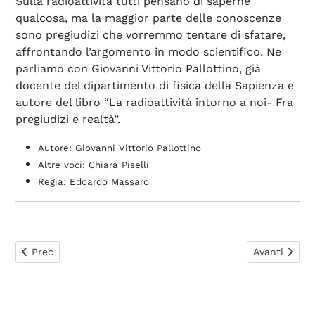
Sulla radioattività tutti pensano di saperne
qualcosa, ma la maggior parte delle conoscenze
sono pregiudizi che vorremmo tentare di sfatare,
affrontando l’argomento in modo scientifico. Ne
parliamo con Giovanni Vittorio Pallottino, già
docente del dipartimento di fisica della Sapienza e
autore del libro “La radioattività intorno a noi- Fra
pregiudizi e realtà”.
Autore: Giovanni Vittorio Pallottino
Altre voci: Chiara Piselli
Regia: Edoardo Massaro
Articolo precedente: La teoria della relatività
Articolo suc
Prec
Avanti