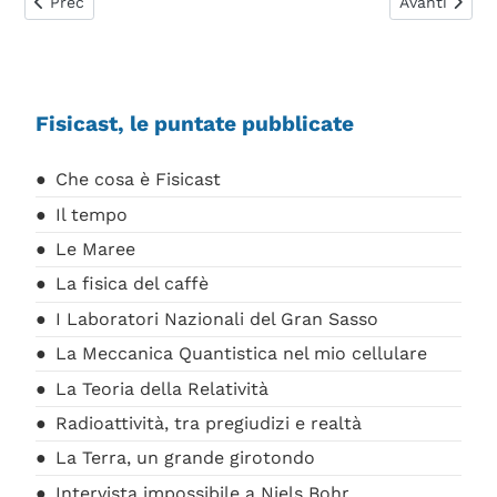
Articolo precedente: Radiazioni per la diagnostica medica
Articolo suc
Prec
Avanti
Fisicast, le puntate pubblicate
Che cosa è Fisicast
Il tempo
Le Maree
La fisica del caffè
I Laboratori Nazionali del Gran Sasso
La Meccanica Quantistica nel mio cellulare
La Teoria della Relatività
Radioattività, tra pregiudizi e realtà
La Terra, un grande girotondo
Intervista impossibile a Niels Bohr