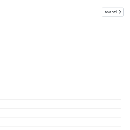
Articolo suc
Avanti