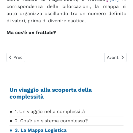
corrispondenza delle biforcazioni, la mappa si
auto-organizza oscillando tra un numero definito
di valori, prima di divenire caotica.
Ma cos’è un frattale?
Articolo precedente: 2. Cos’è un sistema complesso?
Articolo succ
Prec
Avanti
Un viaggio alla scoperta della
complessità
1. Un viaggio nella complessità
2. Cos’è un sistema complesso?
3. La Mappa Logistica