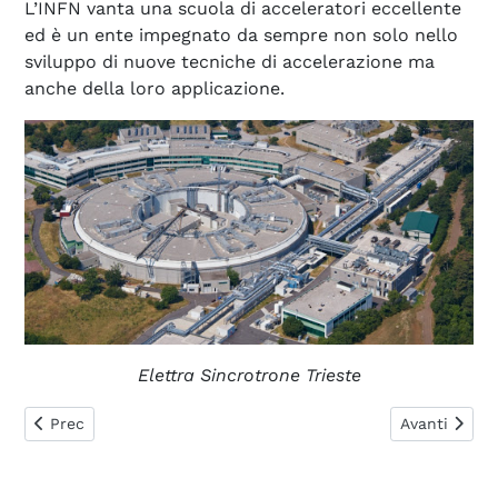
L’INFN vanta una scuola di acceleratori eccellente
ed è un ente impegnato da sempre non solo nello
sviluppo di nuove tecniche di accelerazione ma
anche della loro applicazione.
Elettra Sincrotrone Trieste
Articolo precedente: 9. Caratteristiche di un acceleratore
Articolo succ
Prec
Avanti