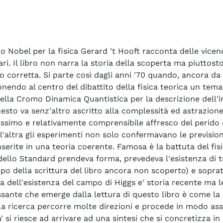
o Nobel per la fisica Gerard 't Hooft racconta delle vic
ri. Il libro non narra la storia della scoperta ma piutto
 corretta. Si parte così dagli anni '70 quando, ancora da 
onendo al centro del dibattito della fisica teorica un tema
ella Cromo Dinamica Quantistica per la descrizione dell'int
esto va senz'altro ascritto alla complessità ed astrazion
ssimo e relativamente comprensibile affresco del perido d'
ll'altra gli esperimenti non solo confermavano le previsio
rite in una teoria coerente. Famosa è la battuta del fisico
odello Standard prendeva forma, prevedeva l'esistenza di t
empo della scrittura del libro ancora non scoperto) e sopra
a dell'esistenza del campo di Higgs e' storia recente ma le
ressante che emerge dalla lettura di questo libro è come 
. La ricerca percorre molte direzioni e procede in modo a
 si riesce ad arrivare ad una sintesi che si concretizza in