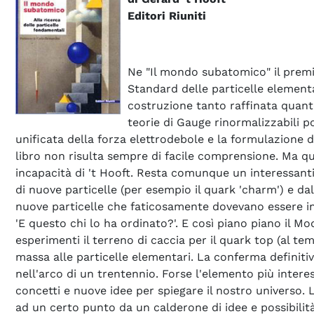
Editori Riuniti
Ne "Il mondo subatomico" il premi
Standard delle particelle elementa
costruzione tanto raffinata quanto
teorie di Gauge rinormalizzabili p
unificata della forza elettrodebole e la formulazione d
libro non risulta sempre di facile comprensione. Ma qu
incapacità di 't Hooft. Resta comunque un interessanti
di nuove particelle (per esempio il quark 'charm') e da
nuove particelle che faticosamente dovevano essere inse
'E questo chi lo ha ordinato?'. E così piano piano il M
esperimenti il terreno di caccia per il quark top (al t
massa alle particelle elementari. La conferma definitiv
nell'arco di un trentennio. Forse l'elemento più inte
concetti e nuove idee per spiegare il nostro universo
ad un certo punto da un calderone di idee e possibilità'