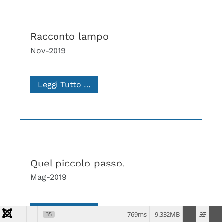
Racconto lampo
Nov-2019
Leggi Tutto …
Quel piccolo passo.
Mag-2019
Leggi Tutto …
769ms
9.332MB
35