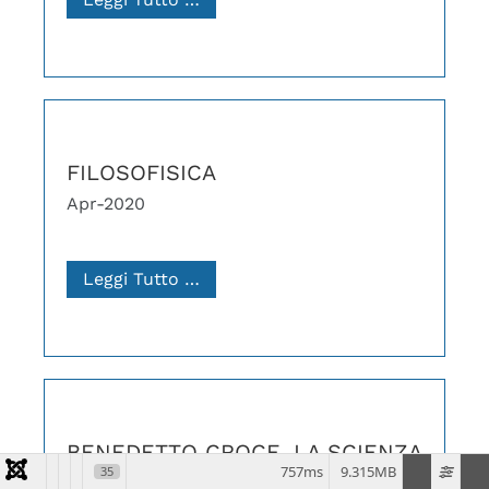
FILOSOFISICA
Apr-2020
Leggi Tutto …
BENEDETTO CROCE, LA SCIENZA
757ms
9.315MB
35
E LA SCUOLA