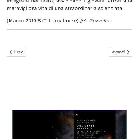
integrata nel testo, avvicinano i giovani lettori alla
meravigliosa vita di una straordinaria scienziata.
(Marzo 2019 SxT-libroalmese) //
A. Gozzelino
Articolo precedente: Il gatto nero
Articolo su
Prec
Avanti