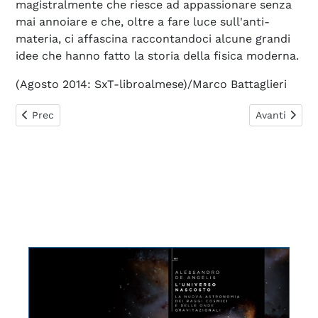
magistralmente che riesce ad appassionare senza
mai annoiare e che, oltre a fare luce sull'anti-
materia, ci affascina raccontandoci alcune grandi
idee che hanno fatto la storia della fisica moderna.
(Agosto 2014: SxT-libroalmese)/Marco Battaglieri
Articolo precedente: Platone e un ornitorinco entrano in un 
Articolo suc
Prec
Avanti