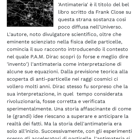
'Antimateria' è il titolo del bel
libro scritto da Frank Close su
questa strana sostanza così
poco diffusa nell'Universo.
L'autore, noto divulgatore scientifico, oltre che
eminente scienziato nella fisica delle particelle,
comincia il suo racconto introducendo il contesto
nel quale P.A.M. Dirac scoprì (o forse e meglio dire
'invento') l'antimateria come interpretazione di
alcune sue equazioni. Dalla previsione teorica alla
scoperta di anti-particelle nei raggi cosmici ci
vollero molti anni. Dirac stesso fu sorpreso che la
sua interpretazione, in quel tempo considerata
rivoluzionaria, fosse corretta e verificata
sperimentalmente. Una storia affascinante di come
le (grandi) idee riescano a superare e anticipare la
realtà dei fatti. Ma la storia dell'antimateria era
solo all'inizio. Successivamente, con gli esperimenti
presso gli acceleratori di particelle, l'antimateria si