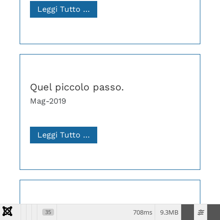
Leggi Tutto …
Quel piccolo passo.
Mag-2019
Leggi Tutto …
Il gatto nero
708ms
9.3MB
35