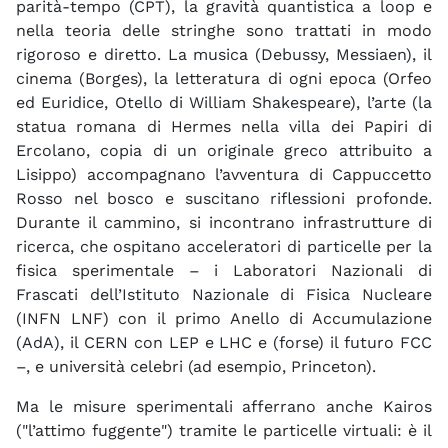
parità-tempo (CPT), la gravità quantistica a loop e
nella teoria delle stringhe sono trattati in modo
rigoroso e diretto. La musica (Debussy, Messiaen), il
cinema (Borges), la letteratura di ogni epoca (Orfeo
ed Euridice, Otello di William Shakespeare), l’arte (la
statua romana di Hermes nella villa dei Papiri di
Ercolano, copia di un originale greco attribuito a
Lisippo) accompagnano l’avventura di Cappuccetto
Rosso nel bosco e suscitano riflessioni profonde.
Durante il cammino, si incontrano infrastrutture di
ricerca, che ospitano acceleratori di particelle per la
fisica sperimentale – i Laboratori Nazionali di
Frascati dell’Istituto Nazionale di Fisica Nucleare
(INFN LNF) con il primo Anello di Accumulazione
(AdA), il CERN con LEP e LHC e (forse) il futuro FCC
–, e università celebri (ad esempio, Princeton).
Ma le misure sperimentali afferrano anche Kairos
("l’attimo fuggente") tramite le particelle virtuali: è il