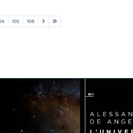
04
105
106