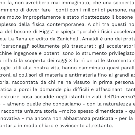
e anno fa, non avrebbero mai immaginato, che una scoperta
mmeno di dover fare i conti con i milioni di persone, r
ome molto impropriamente è stato ribattezzato il bosone d
plesso della fisica contemporanea. A chi tra questi no
 del bosone di Higgs” e spiega “perché i fisici accelerano
ele La Rana ed edito da Zanichelli. Amaldi è uno dei prota
rsonaggi’ solitamente più trascurati: gli acceleratori d
hine ingegnose e potenti sono lo strumento privilegiato del
 infatti la scoperta dei raggi X fornì un utile strumento 
gie utili alla nostra vita, hanno camminato quasi parallel
troni, ai collisori di materia e antimateria fino ai grandi a
toria, raccontata da chi ne ha vissuto in prima persona
a a porci le domande più difficili e affascinanti tanto 
ostruire cosa accadde negli istanti iniziali dell’Universo
e – almeno quelle che conosciamo - con la naturalezza e l
e e racconta un’altra storia –molto spesso dimenticata - que
innovativa - ma ancora non abbastanza praticata - per la
accontarla in modo chiaro e avvincente altrettanto.