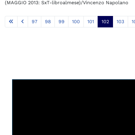
(MAGGIO 2013: SxT-libroalmese)/Vincenzo Napolano
97
98
99
100
101
102
103
1