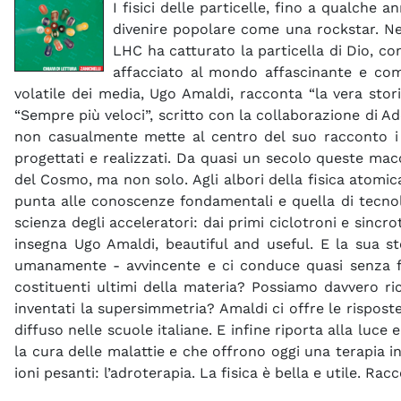
I fisici delle particelle, fino a qualch
divenire popolare come una rockstar. Ne
LHC ha catturato la particella di Dio, c
affacciato al mondo affascinante e com
volatile dei media, Ugo Amaldi, racconta “la vera storia
“Sempre più veloci”, scritto con la collaborazione di Ad
non casualmente mette al centro del suo racconto i ‘pe
progettati e realizzati. Da quasi un secolo queste macc
del Cosmo, ma non solo. Agli albori della fisica atomica
punta alle conoscenze fondamentali e quella di tecnolo
scienza degli acceleratori: dai primi ciclotroni e sincro
insegna Ugo Amaldi, beautiful and useful. E la sua s
umanamente - avvincente e ci conduce quasi senza fatic
costituenti ultimi della materia? Possiamo davvero ric
inventati la supersimmetria? Amaldi ci offre le rispost
diffuso nelle scuole italiane. E infine riporta alla luc
la cura delle malattie e che offrono oggi una terapia 
ioni pesanti: l’adroterapia. La fisica è bella e utile. R