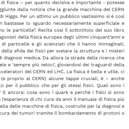
 di fisica – per quanto decisiva e importante - potesse
aggiunte dalla notizia che la grande macchina del CERN
i Higgs. Per un attimo un pubblico vastissimo si è così
n bastasse lo sguardo necessariamente superficiale e
 le particelle”. Recita così il sottotitolo del suo libro
gonisti della fisica europea degli ultimi cinquant’anni e
i particelle e gli scienziati che li hanno immaginati,
la sfida dei fisici per svelare la struttura e i misteri
di diagnosi medica. Da allora la strada della ricerca che
e e ‘sempre più veloci’, giovandosi dei traguardi della
cceleratori del CERN ed LHC. La fisica è bella e utile, ci
 (e proprio al CERN) alcune tappe cruciali, è – anche
per il pubblico che per gli stessi fisici. Quali sono i
? E ancora: cosa sono i quark e perché i fisici si sono
’esperienza di chi cura da anni il manuale di fisica più
lla delle macchine di fisica, costruite per la diagnosi e
 cura dei tumori tramite il bombardamento di protoni o